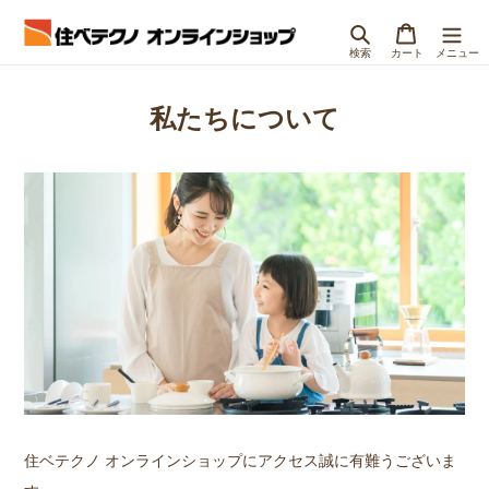
コ
検索
カート
ン
テ
ン
ツ
私たちについて
に
ス
キ
ッ
プ
す
る
住ベテクノ オンラインショップにアクセス誠に有難うございま