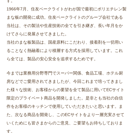
す。
1966年7月、住友ベークライトがわが国で最初にポリエチレン製
まな板の開発に成功。住友ベークライトのグループ会社である
当社は、その製法や生産技術の全てを引き継ぎ、長い年月をか
けてさらに発展させてきました。
当社のまな板製品は、国産原料にこだわり、接着剤を一切用い
ることなく熱融着により積層する方式を採用しています。これ
ら全ては、製品の安心安全を追求するためです。
今までは業務用分野専門でスーパー関係、食品工場、ホテル厨
房などでご愛用されてきましたが、今回これまで培ってきまし
た様々な技術、お客様からの要望を全て製品に用いてECサイト
限定のプライベート商品を開発しました。是非とも当社の自信
作をお客様のキッチンで使用していただきたいと思います。ま
た、次なる商品を開発し、このECサイトをより一層充実させて
いくためにも皆さまからのご意見、ご要望もお待ちしておりま
す。